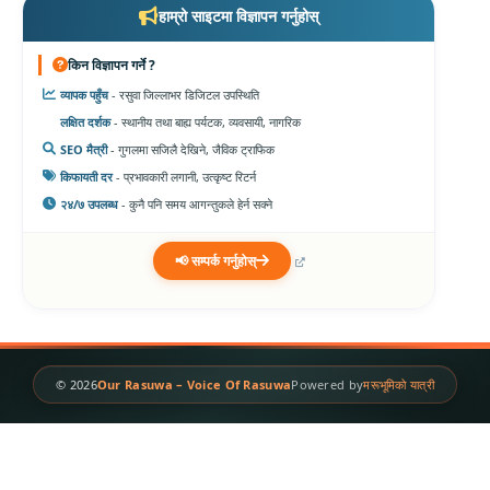
हाम्रो साइटमा विज्ञापन गर्नुहोस्
किन विज्ञापन गर्ने ?
व्यापक पहुँच
- रसुवा जिल्लाभर डिजिटल उपस्थिति
लक्षित दर्शक
- स्थानीय तथा बाह्य पर्यटक, व्यवसायी, नागरिक
SEO मैत्री
- गुगलमा सजिलै देखिने, जैविक ट्राफिक
किफायती दर
- प्रभावकारी लगानी, उत्कृष्ट रिटर्न
२४/७ उपलब्ध
- कुनै पनि समय आगन्तुकले हेर्न सक्ने
📢 सम्पर्क गर्नुहोस्
© 2026
Our Rasuwa – Voice Of Rasuwa
Powered by
मरूभूमिको यात्री