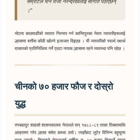
सम्राटले पनि राजा नरेन्द्रदेवलाई सौगात पठाएछन्
।”
भोटमा काठमाडौंको व्यापार निरन्तर गर्न कान्तिपुरका नेवार व्यापारीहरूलाई
ल्हासामा बत्तीस कोठी खोल्ने इजाजत दिइएछ । यी व्यापारीको स्वार्थ रक्षार्थ
दरबारको प्रतिनिधित्व गर्ने एउटा नायक ल्हासामा रहने व्यवस्था पनि रहेछ ।
चीनको ७० हजार फौज र दोस्रो
युद्ध
रणबहादुर शाहको शासनकालमा नेपालले सन् १७८८–८९ ताका तिब्बतमाथि
आक्रमण गरेर ल्हासा समेत कब्जा गर्‍यो। त्यहाँबाट लुटेर विभिन्न बहुमूल्य
वस्तु ल्यायो। तिब्बतले नेपाललाई वार्षिक रु. ५० हजार दिनुपर्ने खासा