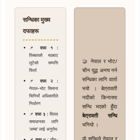
सन्धिका मुख्य
दफाहरू
📌
दफा १ :
तिब्बतको मठबाट
🤝 नेपाल र भोट/
लुटेको सम्पत्ति
चीन युद्ध अन्त्य गर्न
फिर्ता
सन्धिका लागि वार्ता
📌
दफा २ :
भयो । बेत्रावती
नेपाल–भोट सिमाना
चिनियाँ अधिकारीले
नदीको किनारमा
निर्धारण
सन्धि भएको हुँदा
📌
दफा ३ :
विवाद
बेत्रावती सन्धि
समाधानका लागि
भनियो ।
‘अम्बा’ लाई अनुरोध
यो सन्धिले नेपाल र
📌
दफा ४ :
पाँच–