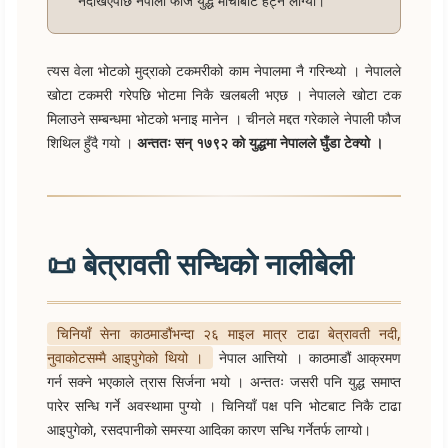
नदेखिएपछि नेपाली फौज युद्ध मोर्चाबाट हट्न लाग्यो।
त्यस वेला भोटको मुद्राको टकमरीको काम नेपालमा नै गरिन्थ्यो । नेपालले
खोटा टकमरी गरेपछि भोटमा निकै खलबली भएछ । नेपालले खोटा टक
मिलाउने सम्बन्धमा भोटको भनाइ मानेन । चीनले मद्दत गरेकाले नेपाली फौज
शिथिल हुँदै गयो ।
अन्ततः सन् १७९२ को युद्धमा नेपालले घुँडा टेक्यो ।
📜 बेत्रावती सन्धिको नालीबेली
चिनियाँ सेना काठमाडौंभन्दा २६ माइल मात्र टाढा बेत्रावती नदी,
नुवाकोटसम्मै आइपुगेको थियो ।
नेपाल आत्तियो । काठमाडौं आक्रमण
गर्न सक्ने भएकाले त्रास सिर्जना भयो । अन्ततः जसरी पनि युद्ध समाप्त
पारेर सन्धि गर्ने अवस्थामा पुग्यो । चिनियाँ पक्ष पनि भोटबाट निकै टाढा
आइपुगेको, रसदपानीको समस्या आदिका कारण सन्धि गर्नेतर्फ लाग्यो।