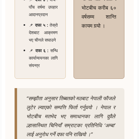
पाँच वर्षमा उपहार
भोटबीच करीब ६०
आदानप्रदान
वर्षसम्म शान्ति
📌
दफा ५ :
तेस्रो
कायम गर्‍यो ।
देशबाट आक्रमण
भए चीनले सघाउने
📌
दफा ६ :
सन्धि
कार्यान्वयनका लागि
संयन्त्र
“सम्झौता अनुसार तिब्बतको मठबाट नेपाली फौजले
लुटेर ल्याएको सम्पत्ति फिर्ता गर्नुपर्‍यो । नेपाल र
भोटबीच मतभेद भए समाधानका लागि दुवैले
ल्हासास्थित चिनियाँ सम्राटका प्रतिनिधि ‘अम्बा’
लाई अनुरोध गर्ने दफा पनि राखियो ।”