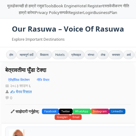
मूलढोका
यही हो हाम्रो रसुवा
Tools
Book Engine
Hotel Register
दस्तावेजीकरण नीति
हाम्रो बारेमा
Privacy Policy
सम्पर्क
Register
Login
BusinessPlan
Our Rasuwa – Voice Of Rasuwa
Explore Important Destinations
होम
महत्वपूर्ण ठाउँ
विद्यालय
Hotels
प्रोफाइल
संस्था
लेख
समाचार
अर्थ
बेत्रावतीमा घुँडा टेक्दा
ऐतिहाँसिक विश्लेषण
नीजि विचार
📅 २०८३ साउन ६
👤
✍️ भैरव रिसाल
💬 0
🔗 साझेदारी गर्नुहोस्:
Facebook
Twitter
WhatsApp
Instagram
LinkedIn
Google+
Email