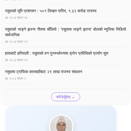
रसुवाको भूमि प्रशासन : ५०१ लिखत पारित, १.३२ करोड राजस्व
📅 २०८३ साउन १७
रसुवाको भाङ्गे झरना गीतमा बाँधियो : ‘रसुवामा भाङ्गे झरना’ बोलको म्युजिक भिडियो
सार्वजनिक
📅 २०८३ साउन १२
हावाबाटै हरियाली : रसुवाको वन पुनर्स्थापनामा ड्रोन प्रविधिको प्रयोग सुरु
📅 २०८३ साउन ११
रसुवामा ट्राफिक कारबाहीबाट २९ लाख राजस्व संकलन
📅 २०८३ साउन २
सबै हेर्नुहोस् →