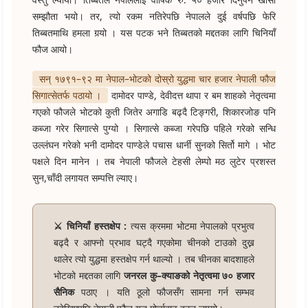
सम्झौता भयो। तर, त्यो रकम नतिरेपछि नेपालले दुई वर्षपछि फेरि
तिब्बतमाथि हमला गर्‍यो । यस पटक भने तिब्बतको मद्दतका लागि चिनियाँ
फौज आयो।
सन् १७९१–९२ मा नेपाल–भोटको दोस्रो युद्धमा चार हजार नेपाली फौज
सिगात्सेतर्फ पठायो ।
दामोदर पाण्डे, देवीदत्त थापा र बम शाहको नेतृत्वमा
गएको फौजले भोटको कुती जितेर अगाडि बढ्दै टिङ्गरी, शिकारजोङ पनि
कब्जा गरेर सिगात्से पुग्यो । सिगात्से कब्जा गरेपछि पहिले गरेको सन्धि
उल्लंघन गरेको भनी दामोदर पाण्डेले पचास धार्नी सुनको सिर्तो मागे । भोट
पक्षले दिन मानेन । तब नेपाली फौजले टेहसी लेम्पो मठ लुटेर प्रशस्त
सुन,चाँदी लगायत सम्पत्ति ल्याए।
⚔️ चिनियाँ हस्तक्षेप :
त्यस क्रममा भोटमा नेपालको प्रभुत्व
बढ्दै र आफ्नो प्रभाव घट्दै गएकोमा चीनको टाउको दुख्न
थालेर त्यो युद्धमा हस्तक्षेप गर्न थाल्यो । तब चीनका बादशाहले
भोटको मद्दतका लागि
जनरल कु–क्याङको नेतृत्वमा ७० हजार
सैनिक
पठाए । यति ठूलो फौजसँग सामना गर्न सम्भव