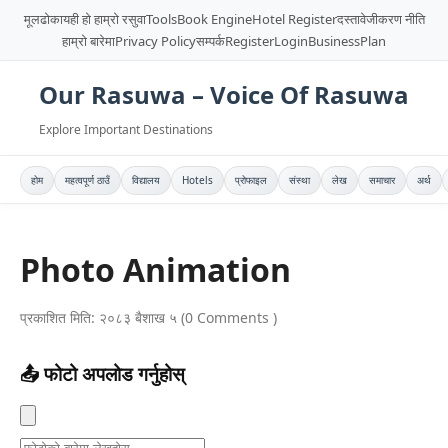
मूलढोका
यही हो हाम्रो रसुवा
Tools
Book Engine
Hotel Register
दस्तावेजीकरण नीति
हाम्रो बारेमा
Privacy Policy
सम्पर्क
Register
Login
BusinessPlan
Our Rasuwa – Voice Of Rasuwa
Explore Important Destinations
होम
महत्वपूर्ण ठाउँ
विद्यालय
Hotels
प्रोफाइल
संस्था
लेख
समाचार
अर्थ
Photo Animation
प्रकाशित मिति: २०८३ बैशाख ५ (0 Comments )
📤 फोटो अपलोड गर्नुहोस्