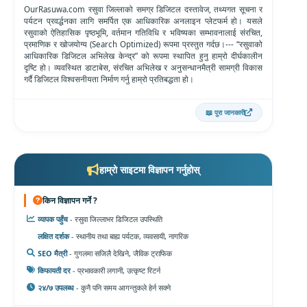
OurRasuwa.com रसुवा जिल्लाको समग्र डिजिटल दस्तावेज, तथ्यगत सूचना र
पर्यटन प्रवर्द्धनका लागि समर्पित एक आधिकारिक अनलाइन प्लेटफर्म हो। यसले
रसुवाको ऐतिहासिक पृष्ठभूमि, वर्तमान गतिविधि र भविष्यका सम्भावनालाई संरचित,
प्रमाणिक र खोजयोग्य (Search Optimized) रूपमा प्रस्तुत गर्दछ।--- “रसुवाको
आधिकारिक डिजिटल अभिलेख केन्द्र” को रूपमा स्थापित हुनु हाम्रो दीर्घकालीन
दृष्टि हो। व्यवस्थित डाटाबेस, संरचित अभिलेख र अनुसन्धानमैत्री सामग्री विकास
गर्दै डिजिटल विश्वसनीयता निर्माण गर्नु हाम्रो प्रतिबद्धता हो।
📖 पुरा जानकारी
हाम्रो साइटमा विज्ञापन गर्नुहोस्
किन विज्ञापन गर्ने ?
व्यापक पहुँच
- रसुवा जिल्लाभर डिजिटल उपस्थिति
लक्षित दर्शक
- स्थानीय तथा बाह्य पर्यटक, व्यवसायी, नागरिक
SEO मैत्री
- गुगलमा सजिलै देखिने, जैविक ट्राफिक
किफायती दर
- प्रभावकारी लगानी, उत्कृष्ट रिटर्न
२४/७ उपलब्ध
- कुनै पनि समय आगन्तुकले हेर्न सक्ने