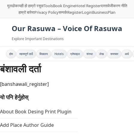
मूलढोका
यही हो हाम्रो रसुवा
Tools
Book Engine
Hotel Register
दस्तावेजीकरण नीति
हाम्रो बारेमा
Privacy Policy
सम्पर्क
Register
Login
BusinessPlan
Our Rasuwa – Voice Of Rasuwa
Explore Important Destinations
होम
महत्वपूर्ण ठाउँ
विद्यालय
Hotels
प्रोफाइल
संस्था
लेख
समाचार
अर्थ
बंशावली दर्ता
[banshawali_register]
यो पनि हेर्नुहोस्
About Book Desing Print Plugin
Add Place Author Guide